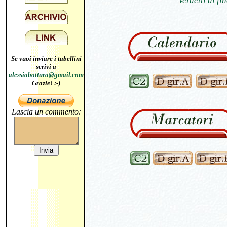
Verdetti di fi
Se vuoi inviare i tabellini
scrivi a
alessiabottura@gmail.com
Grazie! :-)
Lascia un commento: