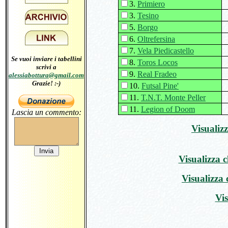
3.
Primiero
3.
Tesino
5.
Borgo
6.
Oltrefersina
7.
Vela Piedicastello
Se vuoi inviare i tabellini
8.
Toros Locos
scrivi a
9.
Real Fradeo
alessiabottura@gmail.com
Grazie! :-)
10.
Futsal Pine'
11.
T.N.T. Monte Peller
11.
Legion of Doom
Lascia un commento:
Visualizz
Visualizza c
Visualizza 
Vis