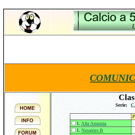
COMUNIC
Clas
Serie:
C
P
1.
Alta Anaunia
1.
Neugries B