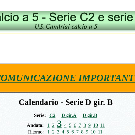
COMUNICAZIONE IMPORTANT
Calendario - Serie D gir. B
Serie:
C2
D gir.A
D gir.B
3
Andata:
1
2
4
5
6
7
8
9
10
11
Ritorno:
1
2
3
4
5
6
7
8
9
10
11