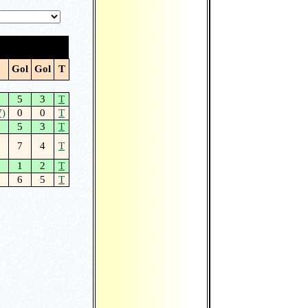
Gol
Gol
T
5
3
T
7)
0
0
T
5
3
T
7
4
T
1
2
T
6
5
T