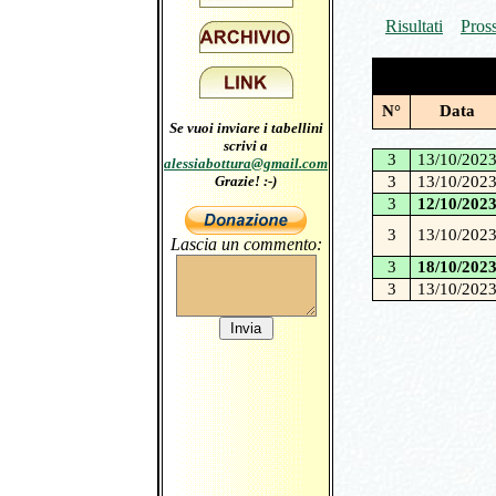
Risultati
Pros
N°
Data
Se vuoi inviare i tabellini
scrivi a
3
13/10/202
alessiabottura@gmail.com
3
13/10/202
Grazie! :-)
3
12/10/202
3
13/10/202
Lascia un commento:
3
18/10/202
3
13/10/202