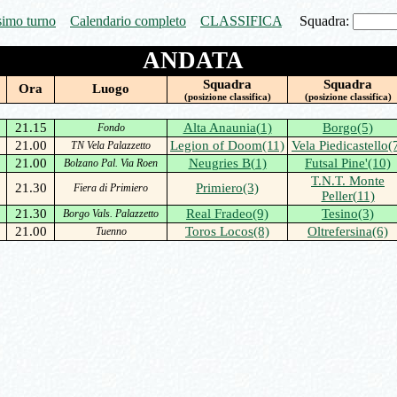
simo turno
Calendario completo
CLASSIFICA
Squadra:
ANDATA
Squadra
Squadra
Ora
Luogo
(posizione classifica)
(posizione classifica)
3
21.15
Alta Anaunia(1)
Borgo(5)
Fondo
3
21.00
Legion of Doom(11)
Vela Piedicastello(
TN Vela Palazzetto
3
21.00
Neugries B(1)
Futsal Pine'(10)
Bolzano Pal. Via Roen
T.N.T. Monte
3
21.30
Primiero(3)
Fiera di Primiero
Peller(11)
3
21.30
Real Fradeo(9)
Tesino(3)
Borgo Vals. Palazzetto
3
21.00
Toros Locos(8)
Oltrefersina(6)
Tuenno