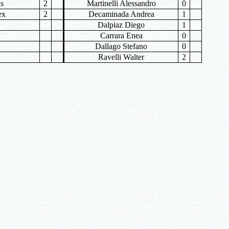
as
2
Martinelli Alessandro
0
ex
2
Decaminada Andrea
1
Dalpiaz Diego
1
Carrara Enea
0
Dallago Stefano
0
Ravelli Walter
2