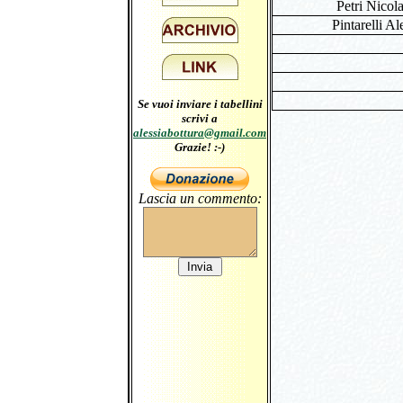
Petri Nicol
Pintarelli Al
Se vuoi inviare i tabellini
scrivi a
alessiabottura@gmail.com
Grazie! :-)
Lascia un commento: