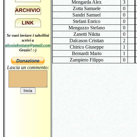
Mengarda Alex
3
Zotta Samuele
0
Sandri Samuel
0
Stefani Enrico
0
Menguzzo Stefano
0
Zanetti Nikita
0
Se vuoi inviare i tabellini
scrivi a
Dalcason Cristian
2
alessiabottura@gmail.com
Chirico Giuseppe
1
Grazie! :-)
Bernardi Mario
1
Zampiero Filippo
0
Lascia un commento: