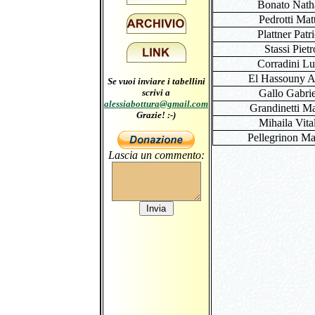
Bonato Nath
Pedrotti Mat
Plattner Patr
Stassi Pietr
Corradini L
El Hassouny A
Se vuoi inviare i tabellini
scrivi a
Gallo Gabrie
alessiabottura@gmail.com
Grandinetti Ma
Grazie! :-)
Mihaila Vita
Pellegrinon M
Lascia un commento: