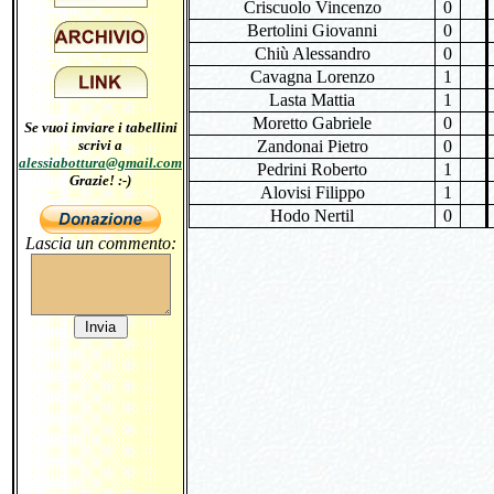
Criscuolo Vincenzo
0
Bertolini Giovanni
0
Chiù Alessandro
0
Cavagna Lorenzo
1
Lasta Mattia
1
Moretto Gabriele
0
Se vuoi inviare i tabellini
scrivi a
Zandonai Pietro
0
alessiabottura@gmail.com
Pedrini Roberto
1
Grazie! :-)
Alovisi Filippo
1
Hodo Nertil
0
Lascia un commento: