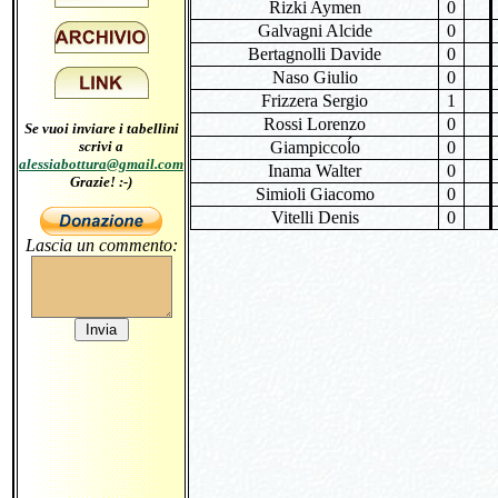
Rizki Aymen
0
Galvagni Alcide
0
Bertagnolli Davide
0
Naso Giulio
0
Frizzera Sergio
1
Rossi Lorenzo
0
Se vuoi inviare i tabellini
scrivi a
Giampiccoĺo
0
alessiabottura@gmail.com
Inama Walter
0
Grazie! :-)
Simioli Giacomo
0
Vitelli Denis
0
Lascia un commento: